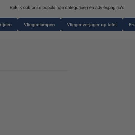
Bekijk ook onze populairste categorieën en adviespagina's:
rijden
Vliegenlampen
Vliegenverjager op tafel
Fru