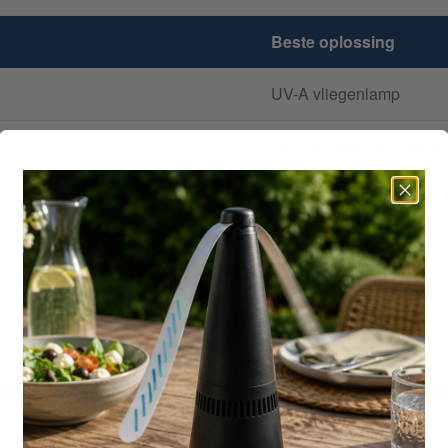
Beste oplossing
UV-A vliegenlamp
Vliegenlamp met kleefpl
age
Krachtige vliegenlamp
Fruitvliegjesval
Vliegenzak met lokstof
nele vliegenlampen beter prestere
n speciaal ontworpen om vliegen zo efficiënt mogelijk aan te tr