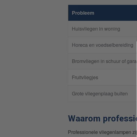
Probleem
Huisvliegen in woning
Horeca en voedselbereiding
Bromvliegen in schuur of gar
Fruitvliegjes
Grote vliegenplaag buiten
Waarom professio
Professionele vliegenlampen zij