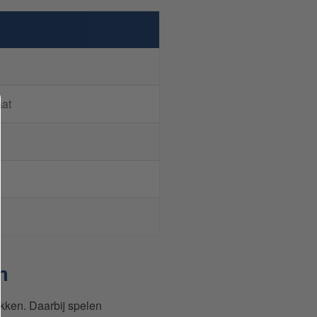
aat
n
ekken. Daarbij spelen