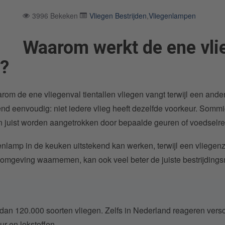
3996 Bekeken
Vliegen Bestrijden
,
Vliegenlampen
Waarom werkt de ene vli
e?
m de ene vliegenval tientallen vliegen vangt terwijl een andere 
nd eenvoudig: niet iedere vlieg heeft dezelfde voorkeur. Sommi
ten juist worden aangetrokken door bepaalde geuren of voedselre
nlamp in de keuken uitstekend kan werken, terwijl een vliegenz
n omgeving waarnemen, kan ook veel beter de juiste bestrijding
dan 120.000 soorten vliegen. Zelfs in Nederland reageren versc
ur en lokstoffen.