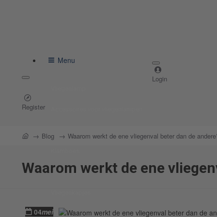
Menu
Login
Vliegenlamp
Register
Accessoires voor vliegenlampen
Vliegenverjager voor op tafel
home
Blog
Waarom werkt de ene vliegenval beter dan de andere
Klamboes
Waarom werkt de ene vliegenv
Vliegengordijn
Vliegenkapjes
04
mei