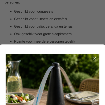
personen.
Geschikt voor loungesets
Geschikt voor tuinsets en eettafels
Geschikt voor patio, veranda en terras
Ook geschikt voor grote slaapkamers
Ruimte voor meerdere personen tegelijk
Fijnmazig 300 Mesh gaas
Niet elke klamboe heeft dezelfde maaswijdte. De Flystopper
K4000 is uitgevoerd met
300 Mesh
gaas. Dit is fijnmazig
genoeg om muggen en veel kleinere vliegende insecten buiten
te houden.
Tegelijk blijft er voldoende luchtcirculatie, zodat het onder de
klamboe prettig blijft tijdens warme dagen en avonden.
Vier ruime ingangen