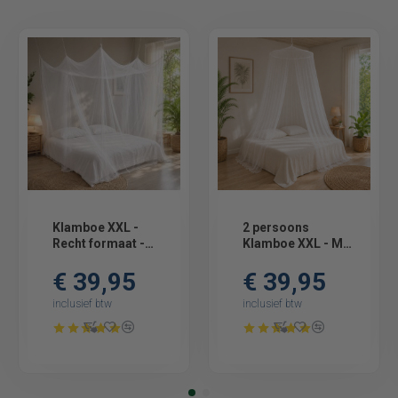
Klamboe XXL -
2 persoons
Recht formaat -
Klamboe XXL - Met
240 cm lang - 220
80 cm ring - 14 m
€ 39,95
€ 39,95
cm breed |
omtrek |
Flystopper K2400
Flystopper K1402
inclusief btw
inclusief btw