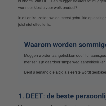
is enorm. Van DEET en muggenstekkers tot muggenl
wanneer kiest u voor welk product?
In dit artikel zetten we de meest gebruikte oplossi
juist niet effectief is.
Waarom worden sommige
Muggen worden aangetrokken door lichaamsgeur
mensen zijn daardoor simpelweg aantrekkelijke
Bent u iemand die altijd als eerste wordt gestok
1. DEET: de beste persoonl