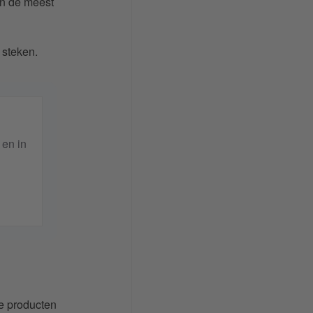
an de meest
 steken.
 en in
e producten