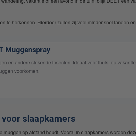
andeling, vakantie of een avond in de tuin, blijft DEET één v
te herkennen. Hierdoor zullen zij veel minder snel landen en
ET Muggenspray
n en andere stekende insecten. Ideaal voor thuis, op vakantie
muggen voorkomen.
 voor slaapkamers
e muggen op afstand houdt. Vooral in slaapkamers worden dez