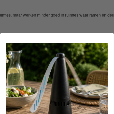
 ruimtes, maar werken minder goed in ruimtes waar ramen en de
 voor de slaapkamer
oral handig in slaapkamers en kleinere afgesloten ruimtes. He
pt om muggen op afstand te houden tijdens de nacht.
 woning binnenkomen. Het product zorgt er vooral voor dat a