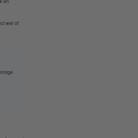
k en
ct wel of
ommige