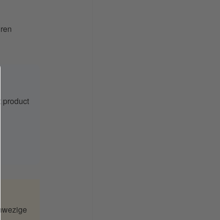
uren
t product
anwezige