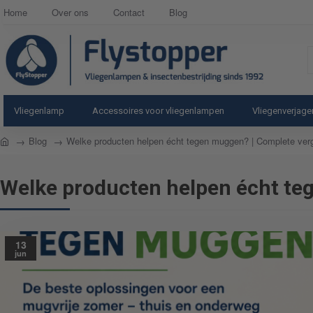
Home
Over ons
Contact
Blog
Z
i
o
p
Vliegenlamp
Accessoires voor vliegenlampen
Vliegenverjager
home
Blog
Welke producten helpen écht tegen muggen? | Complete verg
Welke producten helpen écht teg
13
jun