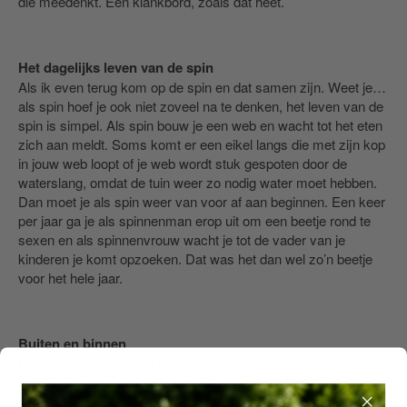
die meedenkt. Een klankbord, zoals dat heet.
Het dagelijks leven van de spin
Als ik even terug kom op de spin en dat samen zijn. Weet je…
als spin hoef je ook niet zoveel na te denken, het leven van de
spin is simpel. Als spin bouw je een web en wacht tot het eten
zich aan meldt. Soms komt er een eikel langs die met zijn kop
in jouw web loopt of je web wordt stuk gespoten door de
waterslang, omdat de tuin weer zo nodig water moet hebben.
Dan moet je als spin weer van voor af aan beginnen. Een keer
per jaar ga je als spinnenman erop uit om een beetje rond te
sexen en als spinnenvrouw wacht je tot de vader van je
kinderen je komt opzoeken. Dat was het dan wel zo’n beetje
voor het hele jaar.
Buiten en binnen
Er is een wijdverspreid verhaal dat spinnen altijd met zijn
tweeën zijn. Als je er één te pakken hebt, gaat de gemiddelde
persoon zijn hele huis af op zoek naar spin nummer twee.