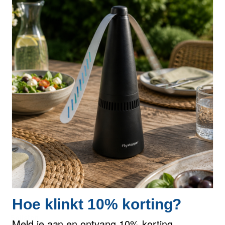
Want zo gaat het broodje aap verhaal: ze zijn altijd met zijn
tweeën. Miep en Henk samen hand in hand. Of beter gezegd:
poot in poot. Ik heb heel internet afgezocht en kom telkens tot
de conclusie dat spinnen solisten zijn. En om het hele verhaal
van de twee spinnen omver te werpen: Uit een recent
onderzoek is gebleken dat er zich 1500 spinnen in een huis
bevinden. 1500 solisten in een hoekje, achter de trap en aan
het plafond. Ze zitten overal rustig verscholen.
Opruimers
Doodslaan heeft geen enkele zin, je lost daarmee het
spinnenprobleem niet op. En ze doen geen kwaad. Ze helpen
met opruimen van klein ongedierte. En als je zo’n zwarte
joekel in de hoek of boven je bed niet kan verdragen, koop je
zo’n spinnenvanger bij Alfred: de Spidercatcher en zet je hem
weer buiten. Iedereen blij!
Hoe klinkt 10% korting?
Solisten
Meld je aan en ontvang 10% korting