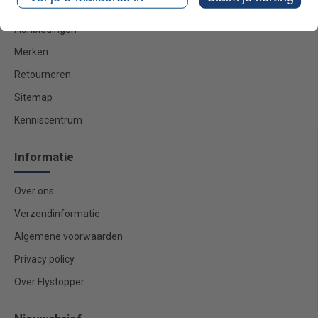
Aanbiedingen
Merken
Retourneren
Sitemap
Kenniscentrum
Informatie
Over ons
Verzendinformatie
Algemene voorwaarden
Privacy policy
Over Flystopper