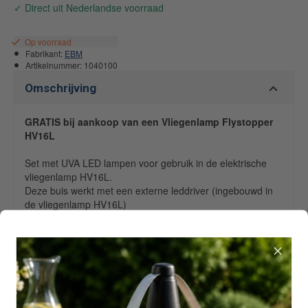
Op voorraad
Fabrikant:
EBM
Artikelnummer:
1040100
Omschrijving
GRATIS bij aankoop van een Vliegenlamp Flystopper
HV16L
Set met UVA LED lampen voor gebruik in de elektrische
vliegenlamp HV16L.
Deze buis werkt met een externe leddriver (ingebouwd in
de vliegenlamp HV16L)
UVA TL kleur Blauw 368 nm
Buisdikte T5 (15mm)
4 Watt
300 mm
Speciaal geschikt voor de Flystopper HV16L.