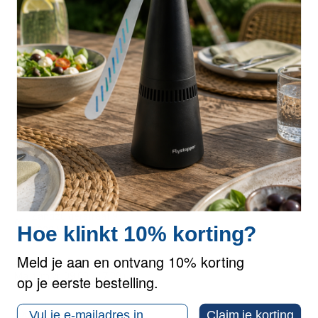
Specificaties
Reviews
Neem contact op
036 54 00 538
info@flystopper.eu
Zandzuigerstraat 97
Hoe klinkt 10% korting?
1333 MX Almere
Meld je aan en ontvang 10% korting
Support en Levering
Ma. t/m vr. 09.00 - 17.00 uur
op je eerste bestelling.
Email
Extra
Claim je korting