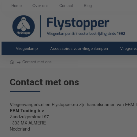
Home
Over ons
Contact
Blog
Vliegenlamp
Accessoires voor vliegenlampen
Vliegenve
home
Contact met ons
Contact met ons
Vliegenvangers.nl en Flystopper.eu zijn handelsnamen van EBM T
EBM Trading b.v
Zandzuigerstraat 97
1333 MX ALMERE
Nederland