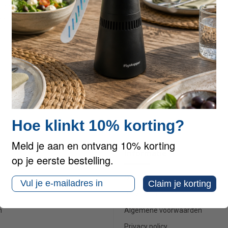
17.00 uur) via telefoonnummer 036 5409834
uur beantwoord).
Hoe klinkt 10% korting?
Meld je aan en ontvang 10% korting
Informatie
op je eerste bestelling.
en
Over ons
Email
Claim je korting
Verzendinformatie
n
Algemene voorwaarden
Privacy policy