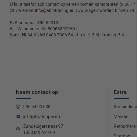
U kunt telefonisch contact opnemen binnen kantooruren (9.00 - 
Of via email:
info@
ebmtrading.eu (Uw vragen worden binnen 24 
KvK nummer: 390.52015
B.T.W. nummer: NL800638979B01
Bank: NL64 KNAB 0408 7308 54 - t.n.v. E.B.M. Trading B.V.
Neem contact op
Extra
036 54 00 538
Aanbieding
info@flystopper.eu
Merken
Zandzuigerstraat 97
Retournere
1333 MX Almere
Sitemap