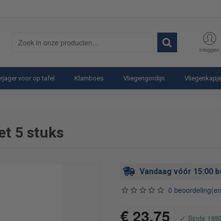
Zoek
Inloggen
in
onze
producten...
rjager voor op tafel
Klamboes
Vliegengordijn
Vliegenkapj
et 5 stuks
Vandaag vóór 15:00 b
0 beoordeling(en
€ 23,75