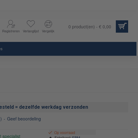
0 product(en) - € 0,00
Registreren
Verlanglijst
Vergelijk
es
esteld = dezelfde werkdag verzonden
)
-
Geef beoordeling
Op voorraad
Fabrikant:
EBM