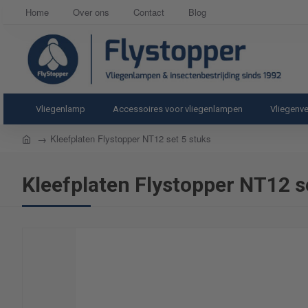
Home
Over ons
Contact
Blog
Vliegenlamp
Accessoires voor vliegenlampen
Vliegenve
home
Kleefplaten Flystopper NT12 set 5 stuks
Kleefplaten Flystopper NT12 s