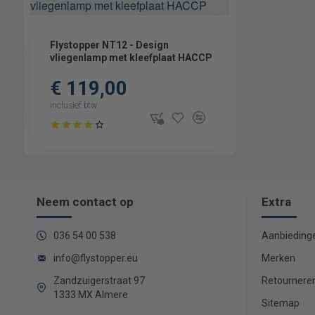
Flystopper NT12 - Design
vliegenlamp met kleefplaat HACCP
€ 119,00
inclusief btw
Neem contact op
Extra
036 54 00 538
Aanbieding
info@flystopper.eu
Merken
Zandzuigerstraat 97
Retournere
1333 MX Almere
Sitemap