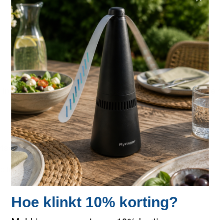
OMSCHRIJVING
SPECIFICATIES
REVIEWS
n de oude versie de HV16 met de standaard 8W lampen. Zie hie
rische vliegenlamp HV16L.
wd in de vliegenlamp HV16L)
Hoe klinkt 10% korting?