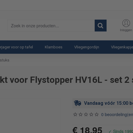
Zoek
Inloggen
in
onze
producten...
rjager voor op tafel
Klamboes
Vliegengordijn
Vliegenkapj
 stuks
t voor Flystopper HV16L - set 2 
Vandaag vóór 15:00 b
0 beoordeling(en
€ 18,95