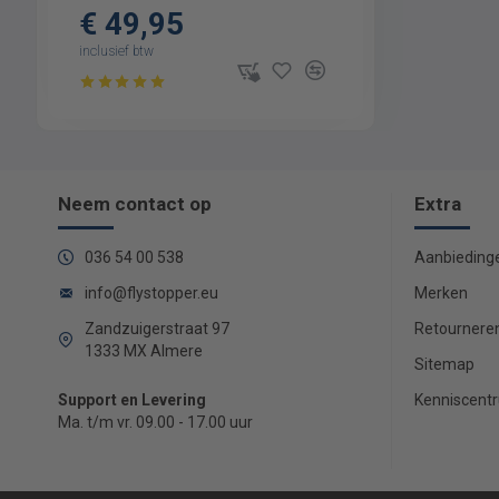
€ 49,95
inclusief btw
Neem contact op
Extra
036 54 00 538
Aanbieding
info@flystopper.eu
Merken
Zandzuigerstraat 97
Retournere
1333 MX Almere
Sitemap
Support en Levering
Kenniscent
Ma. t/m vr. 09.00 - 17.00 uur