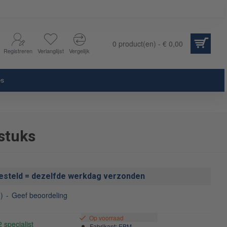
0 product(en) - € 0,00
Registreren
Verlanglijst
Vergelijk
es
stuks
esteld = dezelfde werkdag verzonden
)
-
Geef beoordeling
Op voorraad
Fabrikant:
EBM