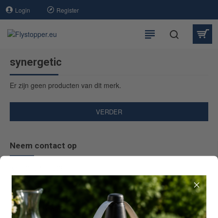
Login
Register
synergetic
Er zijn geen producten van dit merk.
VERDER
Neem contact op
036 54 00 538
info@flystopper.eu
Zandzuigerstraat 97
1333 MX Almere