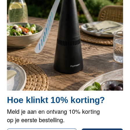
Support en Levering
Ma. t/m vr. 09.00 - 17.00 uur
Extra
Aanbiedingen
Merken
Retourneren
Sitemap
Kenniscentrum
Informatie
Hoe klinkt 10% korting?
Over ons
Meld je aan en ontvang 10% korting
op je eerste bestelling.
Verzendinformatie
Algemene voorwaarden