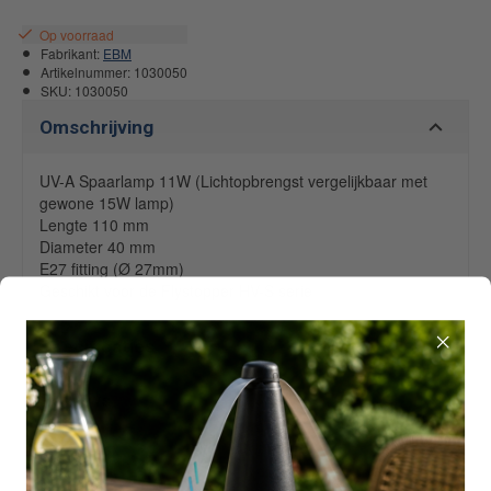
Op voorraad
Fabrikant:
EBM
Artikelnummer:
1030050
SKU:
1030050
Omschrijving
UV-A Spaarlamp 11W (Lichtopbrengst vergelijkbaar met
gewone 15W lamp)
Lengte 110 mm
Diameter 40 mm
E27 fitting (Ø 27mm)
Geschikt voor de Flystopper HV-S serie
Specificaties
Reviews