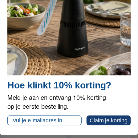
ANDERE MENSEN KOCHTEN OOK
Kleefplaten
UV lamp gebogen -
Flystopper GB9 set
9 Watt tbv
6 stuks
Flystopper GB9
€ 6,95
€ 6,95
Hoe klinkt 10% korting?
inclusief btw
inclusief btw
Meld je aan en ontvang 10% korting
op je eerste bestelling.
Email
Claim je korting