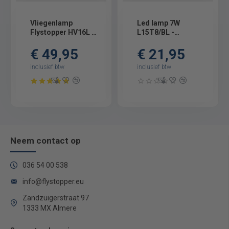
Vliegenlamp
Led lamp 7W
Flystopper HV16L -
L15T8/BL -
8W - LED - 4000
Geschikt voor
€ 49,95
€ 21,95
Volt
Flystopper HV30L -
set 2 stuks
inclusief btw
inclusief btw
Neem contact op
036 54 00 538
info@flystopper.eu
Zandzuigerstraat 97
1333 MX Almere