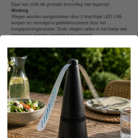
Daar kan zelfs de grootste bromvlieg niet tegenop!
Werking
Vliegen worden aangetrokken door 2 krachtige LED UVA-
lampen en vervolgens geëlektrocuteerd door het
hoogspanningsrooster. Dode vliegen vallen in het bakje wat
simpel kan worden verwijderd en geleegd.
Langere levensduur
De Flystopper HV30L is voorzien van een magnetische
transformator welke een beduidend langere levensduur
heeft dan de reguliere elektrische transformators.
Betere aantrekking
De aantrekking van vliegende insecten is verbeterd. Door
het unieke design kunnen vliegen van boven, achter en
voorzijde het apparaat in.
Makkelijk te plaatsen
Het apparaat is los overal te plaatsen of kan worden
opgehangen met de bijgevoegde ketting.
Inhoud doos
- elektrische vliegenlamp inclusief 2 stuks LED 7 watt
lampen
- ketting
- gebruiksaanwijzing