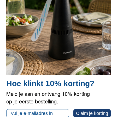
Op voorraad
1022301
Hoe klinkt 10% korting?
Flystopper GB30L RVS LED Vliegenlamp
met kleefplaat
Meld je aan en ontvang 10% korting
€ 199,00
op je eerste bestelling.
inclusief btw
Email
Claim je korting