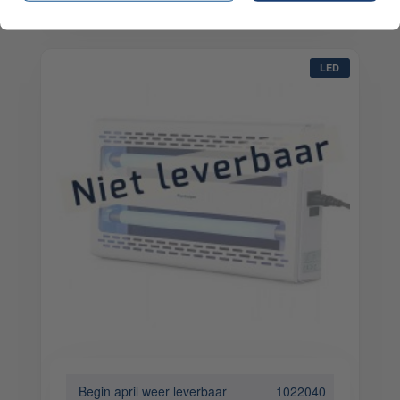
LED
Begin april weer leverbaar
1022040