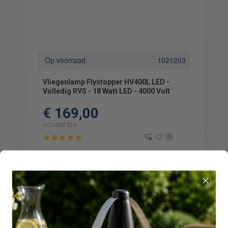
Op voorraad
1021203
Vliegenlamp Flystopper HV400L LED -
Volledig RVS - 18 Watt LED - 4000 Volt
€ 169,00
inclusief btw
LED