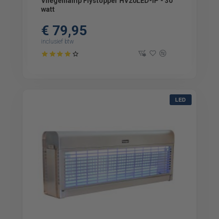
Vliegenlamp Flystopper HV20LED-IP - 30
watt
€ 79,95
inclusief btw
LED